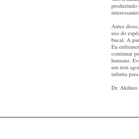
produzindo 
interessante
Antes disso,
uso do espé
bucal. A par
Eu enfrentei
continuar p
humano. Ess
um tem agor
infinita par
Dr. Akihiro 