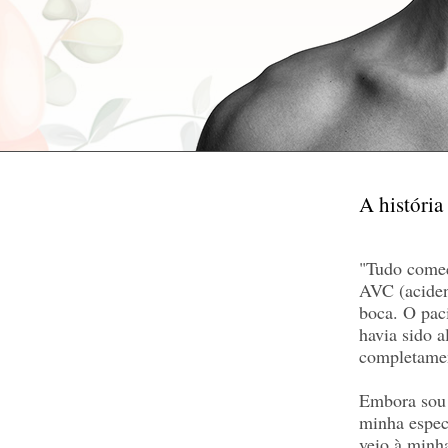
A história
"Tudo começ
AVC (acident
boca. O pac
havia sido 
completament
Embora sou 
minha espec
veio à minh